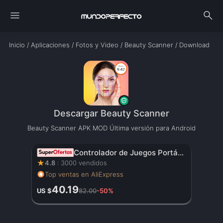
menu
search
Inicio
/
Aplicaciones
/
Fotos y Video
/
Beauty Scanner
/
Download
Descargar Beauty Scanner
Beauty Scanner APK MOD Última versión para Android
Controlador de Juegos Portátil Original con Pantalla HD de 3.5 Pulgadas, Batería Recargable – Regalo de Navidad Perfecto para Gamers
★
4.8
3000 vendidos
Top ventas en AliExpress
40.19
US $
82.00
-50%