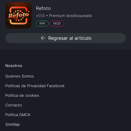
Refoto
v1.1.5 • Premium desbloqueado
APK
MOD
arrow_back
Regresar al articulo
Nosotros
Quienes Somos
Políticas de Privacidad Facebook
Política de cookies
Contacto
Política DMCA
SiteMap